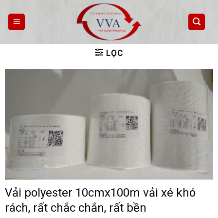
Skip
to
content
LỌC
Vải polyester 10cmx100m vải xé khó
rách, rất chắc chắn, rất bền