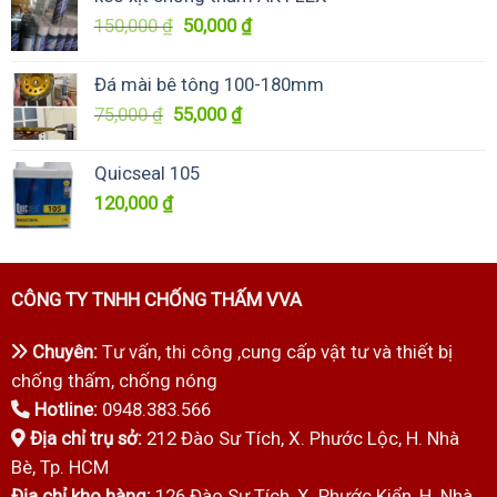
4,000,000 ₫.
là:
Giá
Giá
150,000
₫
50,000
₫
3,800,000 ₫.
gốc
hiện
là:
tại
Đá mài bê tông 100-180mm
150,000 ₫.
là:
Giá
Giá
75,000
₫
55,000
₫
50,000 ₫.
gốc
hiện
là:
tại
Quicseal 105
75,000 ₫.
là:
120,000
₫
55,000 ₫.
CÔNG TY TNHH CHỐNG THẤM VVA
Chuyên:
Tư vấn, thi công ,cung cấp vật tư và thiết bị
chống thấm, chống nóng
Hotline:
0948.383.566
Địa chỉ trụ sở:
212 Đào Sư Tích, X. Phước Lộc, H. Nhà
Bè, Tp. HCM
Địa chỉ kho hàng:
126 Đào Sư Tích, X. Phước Kiển, H. Nhà