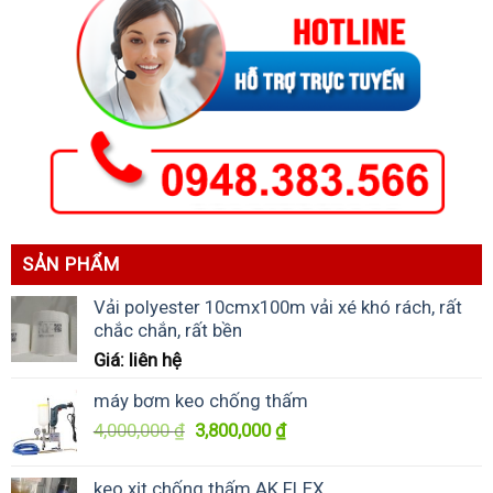
SẢN PHẨM
Vải polyester 10cmx100m vải xé khó rách, rất
chắc chắn, rất bền
Giá: liên hệ
máy bơm keo chống thấm
Giá
Giá
4,000,000
₫
3,800,000
₫
gốc
hiện
là:
tại
keo xịt chống thấm AK FLEX