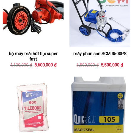
bộ máy mài hút bụi super
máy phun sơn SCM 3500PS
fast
Giá
Giá
Giá
Giá
4,100,000
₫
3,600,000
₫
6,500,000
₫
5,500,000
₫
gốc
hiện
gốc
hiện
là:
tại
là:
tại
4,100,000 ₫.
là:
6,500,000 ₫.
là:
3,600,000 ₫.
5,500