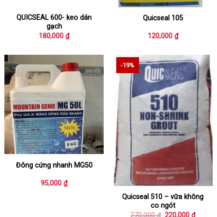
QUICSEAL 600- keo dán
Quicseal 105
gạch
180,000
₫
120,000
₫
-19%
Đông cứng nhanh MG50
95,000
₫
Quicseal 510 – vữa không
co ngót
Giá
Giá
270,000
₫
220,000
₫