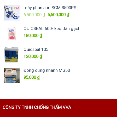
là:
tại
máy phun sơn SCM 3500PS
4,100,000 ₫.
là:
Giá
Giá
6,500,000
₫
5,500,000
₫
3,600,000 ₫.
gốc
hiện
là:
tại
QUICSEAL 600- keo dán gạch
6,500,000 ₫.
là:
180,000
₫
5,500,000 ₫.
Quicseal 105
120,000
₫
Đông cứng nhanh MG50
95,000
₫
CÔNG TY TNHH CHỐNG THẤM VVA