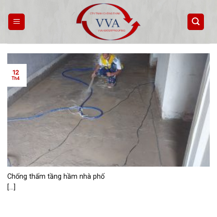
Skip
to
content
12
Th4
Chống thấm tầng hầm nhà phố
[...]