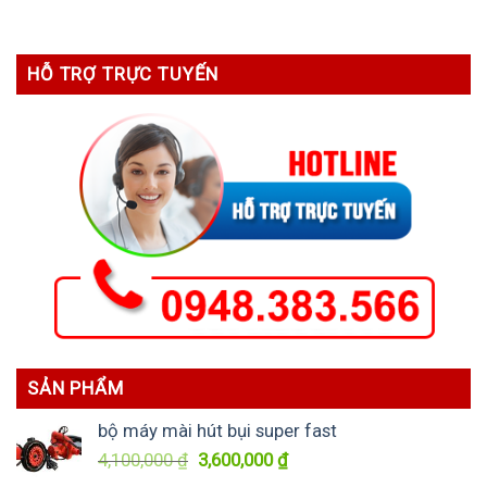
HỖ TRỢ TRỰC TUYẾN
SẢN PHẨM
bộ máy mài hút bụi super fast
Giá
Giá
4,100,000
₫
3,600,000
₫
gốc
hiện