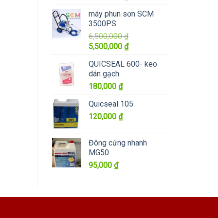
gốc
hiện
máy phun sơn SCM
là:
tại
3500PS
4,100,000 ₫.
là:
6,500,000
₫
3,600,000 ₫.
Giá
Giá
5,500,000
₫
gốc
hiện
QUICSEAL 600- keo
là:
tại
dán gạch
6,500,000 ₫.
là:
180,000
₫
5,500,000 ₫.
Quicseal 105
120,000
₫
Đông cứng nhanh
MG50
95,000
₫