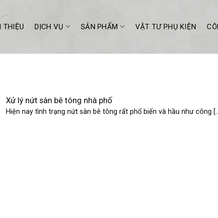
I THIỆU
DỊCH VỤ
SẢN PHẨM
VẬT TƯ PHỤ KIỆN
CÔ
Xử lý nứt sàn bê tông nhà phố
Hiện nay tình trạng nứt sàn bê tông rất phổ biến và hầu như công [..