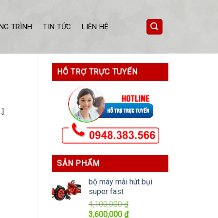
NG TRÌNH
TIN TỨC
LIÊN HỆ
HỖ TRỢ TRỰC TUYẾN
.]
SẢN PHẨM
bộ máy mài hút bụi
super fast
4,100,000
₫
Giá
Giá
3,600,000
₫