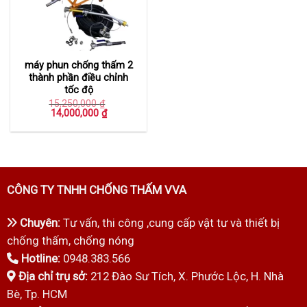
máy phun chống thấm 2
thành phần điều chỉnh
tốc độ
15,250,000
₫
Giá
Giá
14,000,000
₫
gốc
hiện
là:
tại
15,250,000 ₫.
là:
14,000,000 ₫.
CÔNG TY TNHH CHỐNG THẤM VVA
Chuyên:
Tư vấn, thi công ,cung cấp vật tư và thiết bị
chống thấm, chống nóng
Hotline:
0948.383.566
Địa chỉ trụ sở:
212 Đào Sư Tích, X. Phước Lộc, H. Nhà
Bè, Tp. HCM