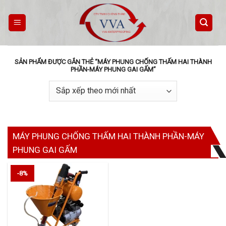
Skip
to
content
SẢN PHẨM ĐƯỢC GẮN THẺ “MÁY PHUNG CHỐNG THẤM HAI THÀNH
PHẦN-MÁY PHUNG GAI GẤM”
MÁY PHUNG CHỐNG THẤM HAI THÀNH PHẦN-MÁY
PHUNG GAI GẤM
-8%