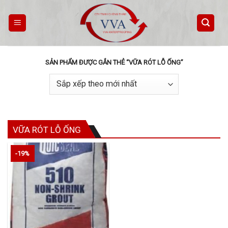
Skip
to
content
SẢN PHẨM ĐƯỢC GẮN THẺ “VỮA RÓT LỖ ỐNG”
VỮA RÓT LỖ ỐNG
-19%