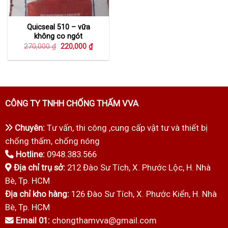
Quicseal 510 – vữa
không co ngót
Giá
Giá
270,000
₫
220,000
₫
gốc
hiện
là:
tại
270,000 ₫.
là:
220,000 ₫.
CÔNG TY TNHH CHỐNG THẤM VVA
Chuyên:
Tư vấn, thi công ,cung cấp vật tư và thiết bị
chống thấm, chống nóng
Hotline:
0948.383.566
Địa chỉ trụ sở:
212 Đào Sư Tích, X. Phước Lộc, H. Nhà
Bè, Tp. HCM
Địa chỉ kho hàng:
126 Đào Sư Tích, X. Phước Kiển, H. Nhà
Bè, Tp. HCM
Email 01:
chongthamvva@gmail.com