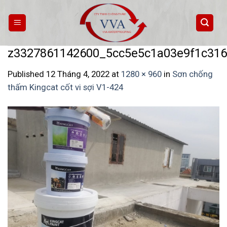
Skip
to
content
z3327861142600_5cc5e5c1a03e9f1c31
Published
12 Tháng 4, 2022
at
1280 × 960
in
Sơn chống
thấm Kingcat cốt vi sợi V1-424