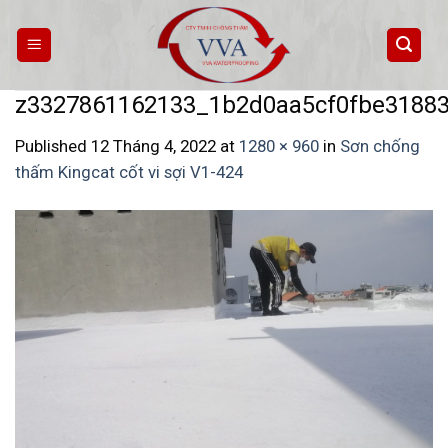
Skip
to
content
z3327861162133_1b2d0aa5cf0fbe3188
Published
12 Tháng 4, 2022
at
1280 × 960
in
Sơn chống
thấm Kingcat cốt vi sợi V1-424