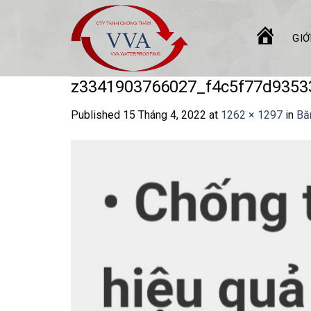
Skip
to
GIỚ
content
TRANG
CHỦ
z3341903766027_f4c5f77d935
Published
15 Tháng 4, 2022
at
1262 × 1297
in
Bă