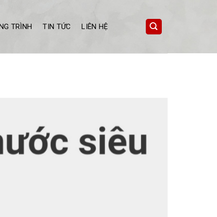
NG TRÌNH
TIN TỨC
LIÊN HỆ