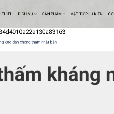
I THIỆU
DỊCH VỤ
SẢN PHẨM
VẬT TƯ PHỤ KIỆN
CÔ
334d4010a22a130a83163
ng keo dán chống thấm nhật bản