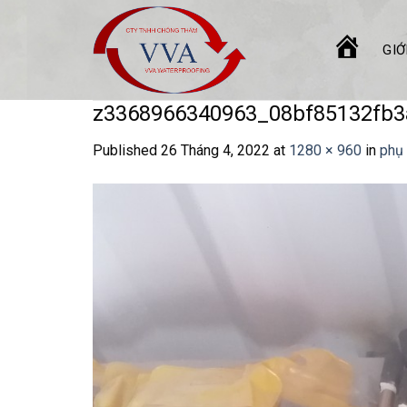
Skip
to
GIỚ
content
TRANG
CHỦ
z3368966340963_08bf85132fb3
Published
26 Tháng 4, 2022
at
1280 × 960
in
phụ