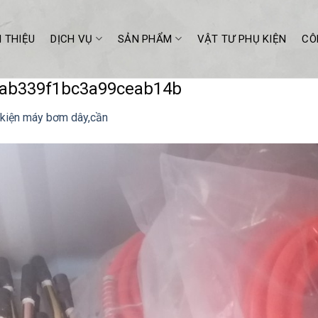
I THIỆU
DỊCH VỤ
SẢN PHẨM
VẬT TƯ PHỤ KIỆN
CÔ
ab339f1bc3a99ceab14b
 kiện máy bơm dây,cần