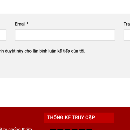
Email
*
Tr
nh duyệt này cho lần bình luận kế tiếp của tôi.
THỐNG KÊ TRUY CẬP
ết bị chống thấm,