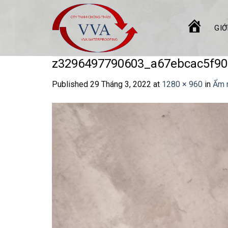
Skip
to
GIỚ
content
TRANG
CHỦ
z3296497790603_a67ebcac5f9
Published
29 Tháng 3, 2022
at
1280 × 960
in
Ẩm m