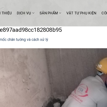
I THIỆU
DỊCH VỤ
SẢN PHẨM
VẬT TƯ PHỤ KIỆN
CÔ
0e897aad98cc182808b95
ốc chân tường và cách xử lý