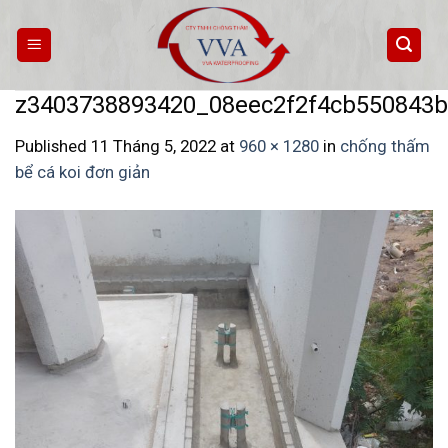
Skip
to
content
z3403738893420_08eec2f2f4cb550843b
Published
11 Tháng 5, 2022
at
960 × 1280
in
chống thấm
bể cá koi đơn giản