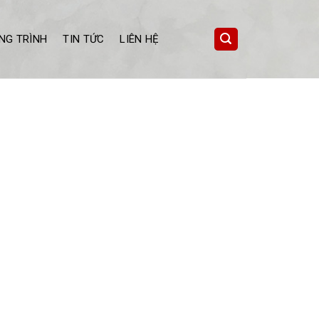
NG TRÌNH
TIN TỨC
LIÊN HỆ