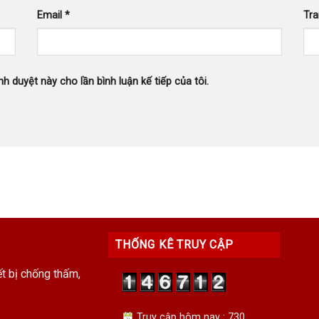
Email
*
Tr
nh duyệt này cho lần bình luận kế tiếp của tôi.
THỐNG KÊ TRUY CẬP
ết bị chống thấm,
Truy cập hôm nay : 730