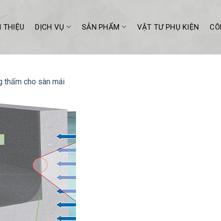
I THIỆU
DỊCH VỤ
SẢN PHẨM
VẬT TƯ PHỤ KIỆN
CÔ
 thấm cho sàn mái