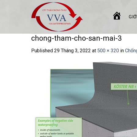
Skip
to
GIỚ
content
TRANG
CHỦ
chong-tham-cho-san-mai-3
Published
29 Tháng 3, 2022
at
500 × 320
in
Chống