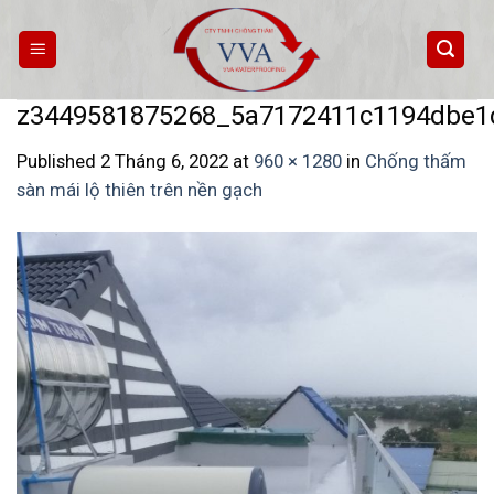
Skip
to
content
z3449581875268_5a7172411c1194dbe1
Published
2 Tháng 6, 2022
at
960 × 1280
in
Chống thấm
sàn mái lộ thiên trên nền gạch