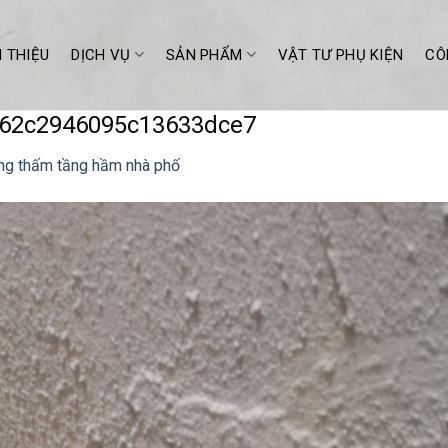
I THIỆU
DỊCH VỤ
SẢN PHẨM
VẬT TƯ PHỤ KIỆN
CÔ
62c2946095c13633dce7
ng thấm tầng hầm nhà phố