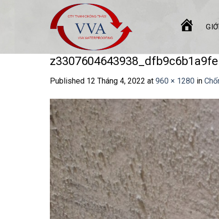
Skip
to
GIỚ
content
TRANG
CHỦ
z3307604643938_dfb9c6b1a9fe
Published
12 Tháng 4, 2022
at
960 × 1280
in
Chố