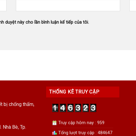
nh duyệt này cho lần bình luận kế tiếp của tôi.
THỐNG KÊ TRUY CẬP
ết bị chống thấm,
Truy cập hôm nay : 959
 Nhà Bè, Tp.
Tổng lượt truy cập : 484647