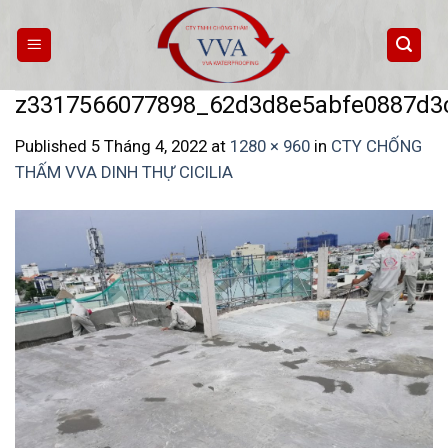
Skip
to
content
z3317566077898_62d3d8e5abfe0887d3
Published
5 Tháng 4, 2022
at
1280 × 960
in
CTY CHỐNG
THẤM VVA DINH THỰ CICILIA