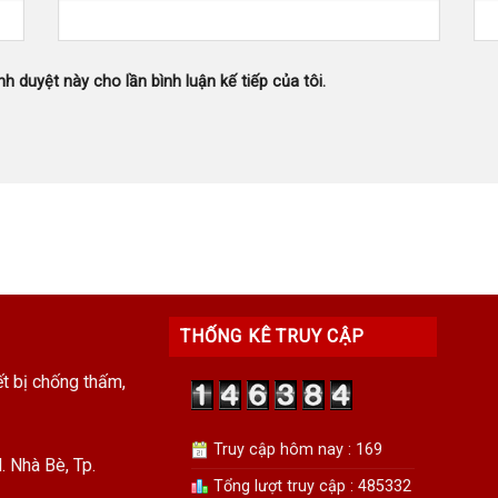
nh duyệt này cho lần bình luận kế tiếp của tôi.
THỐNG KÊ TRUY CẬP
ết bị chống thấm,
Truy cập hôm nay : 169
 Nhà Bè, Tp.
Tổng lượt truy cập : 485332