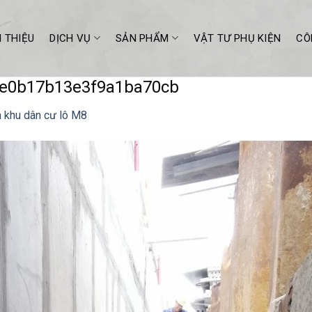
I THIỆU
DỊCH VỤ
SẢN PHẨM
VẬT TƯ PHỤ KIỆN
CÔ
7e0b17b13e3f9a1ba70cb
 khu dân cư lô M8