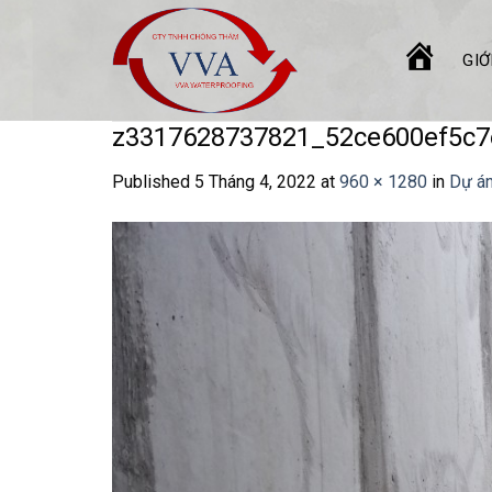
Skip
to
GIỚ
content
TRANG
CHỦ
z3317628737821_52ce600ef5c
Published
5 Tháng 4, 2022
at
960 × 1280
in
Dự án