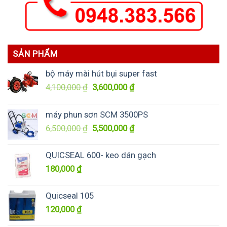
SẢN PHẨM
bộ máy mài hút bụi super fast
Giá
Giá
4,100,000
₫
3,600,000
₫
gốc
hiện
là:
tại
máy phun sơn SCM 3500PS
4,100,000 ₫.
là:
Giá
Giá
6,500,000
₫
5,500,000
₫
3,600,000 ₫.
gốc
hiện
là:
tại
QUICSEAL 600- keo dán gạch
6,500,000 ₫.
là:
180,000
₫
5,500,000 ₫.
Quicseal 105
120,000
₫