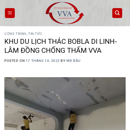
Skip
to
content
CÔNG TRÌNH
,
TIN TỨC
KHU DU LỊCH THÁC BOBLA DI LINH-
LÂM ĐỒNG CHỐNG THẤM VVA
POSTED ON
17 THÁNG 10, 2022
BY
MR ĐẬU