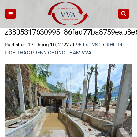
Skip
to
content
z3805317630995_86fad77ba8759eab8e
Published
17 Tháng 10, 2022
at
960 × 1280
in
KHU DU
LỊCH THÁC PRENN CHỐNG THẤM VVA