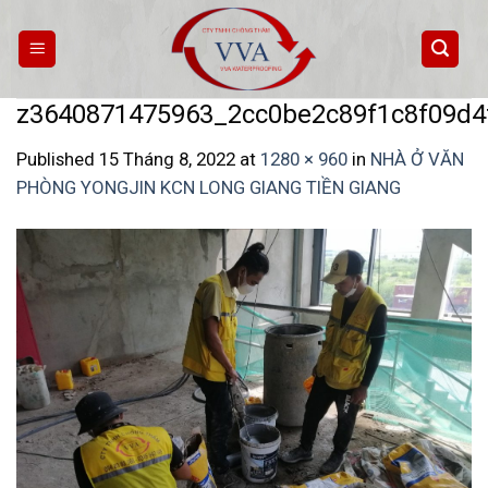
Skip
to
content
z3640871475963_2cc0be2c89f1c8f09d4
Published
15 Tháng 8, 2022
at
1280 × 960
in
NHÀ Ở VĂN
PHÒNG YONGJIN KCN LONG GIANG TIỀN GIANG