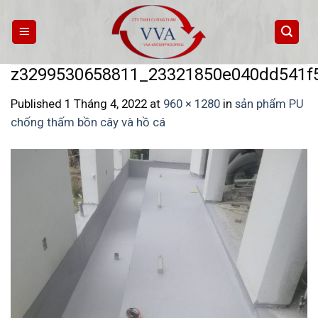
Skip
to
content
z3299530658811_23321850e040dd541f
Published
1 Tháng 4, 2022
at
960 × 1280
in
sản phẩm PU
chống thấm bồn cây và hồ cá