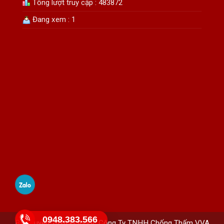
Tổng lượt truy cập : 483872
Đang xem : 1
0948.383.566
Bản quyền 2026 © thuộc Công Ty TNHH Chống Thấm VVA