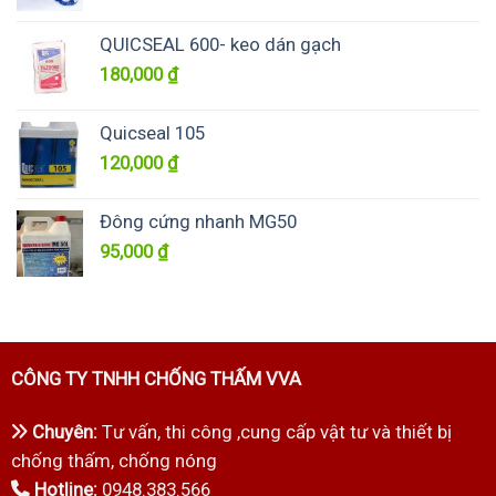
gốc
hiện
là:
tại
QUICSEAL 600- keo dán gạch
6,500,000 ₫.
là:
180,000
₫
5,500,000 ₫.
Quicseal 105
120,000
₫
Đông cứng nhanh MG50
95,000
₫
CÔNG TY TNHH CHỐNG THẤM VVA
Chuyên:
Tư vấn, thi công ,cung cấp vật tư và thiết bị
chống thấm, chống nóng
Hotline:
0948.383.566