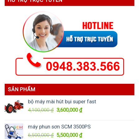
SẢN PHẨM
bộ máy mài hút bụi super fast
Giá
Giá
4,100,000
₫
3,600,000
₫
gốc
hiện
là:
tại
máy phun sơn SCM 3500PS
4,100,000 ₫.
là:
Giá
Giá
6,500,000
₫
5,500,000
₫
3,600,000 ₫.