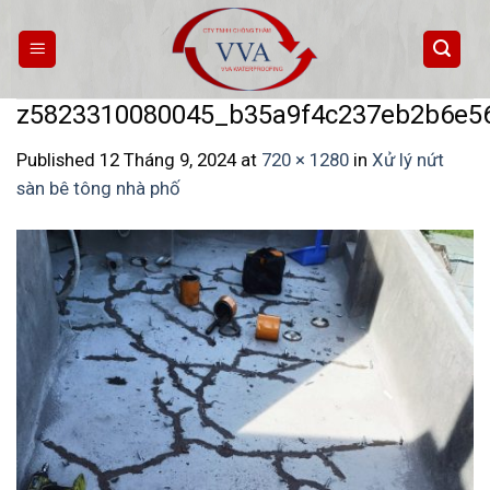
Skip
to
content
z5823310080045_b35a9f4c237eb2b6e5
Published
12 Tháng 9, 2024
at
720 × 1280
in
Xử lý nứt
sàn bê tông nhà phố